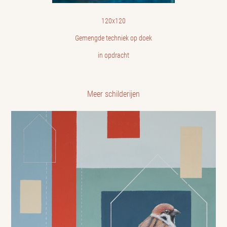
120x120
Gemengde techniek op doek
in opdracht
Meer schilderijen